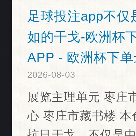
足球投注app不
如的干戈-欧洲杯下
APP - 欧洲杯
2026-08-03
展览主理单元 枣庄
心 枣庄市藏书楼 
抗日干戈，不仅是