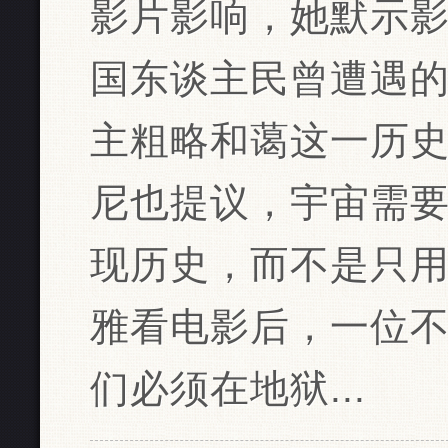
影片影响，她默示
国东谈主民曾遭遇
主粗略和蔼这一历
尼也提议，宇宙需
现历史，而不是只用
雅看电影后，一位不
们必须在地狱...