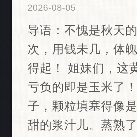
2026-08-05
导语：不愧是秋天的
次，用钱未几，体
得起！ 姐妹们，这
亏负的即是玉米了
子，颗粒填塞得像
甜的浆汁儿。蒸熟