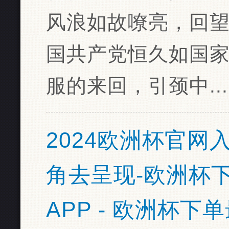
风浪如故嘹亮，回
国共产党恒久如国
服的来回，引颈中...
2024欧洲杯官
角去呈现-欧洲杯下
APP - 欧洲杯