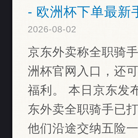
- 欧洲杯下单最新
2026-08-02
京东外卖称全职骑手
洲杯官网入口，还
福利。 本日京东发
东外卖全职骑手已打
他们沿途交纳五险