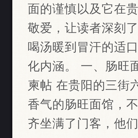
面的谨慎以及它在
敬爱，让读者深刻
喝汤暖到冒汗的适
化内涵。 一、肠旺
柬帖 在贵阳的三街
香气的肠旺面馆，
齐坐满了门客，他们吸