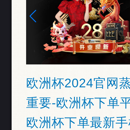
欧洲杯2024官
重要-欧洲杯下单平台
欧洲杯下单最新手