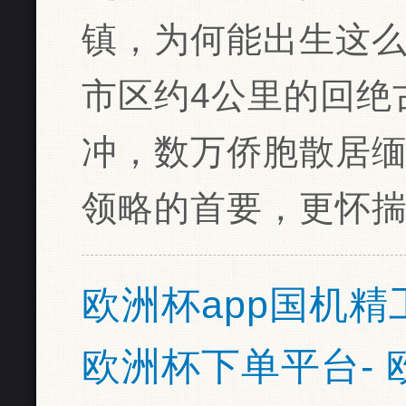
镇，为何能出生这么
市区约4公里的回绝
冲，数万侨胞散居
领略的首要，更怀揣.
欧洲杯app国机精
欧洲杯下单平台- 欧