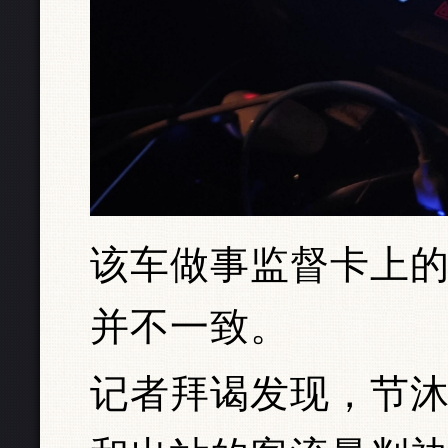
该车做事监督卡上
并不一致。
记者拜谒发现，节