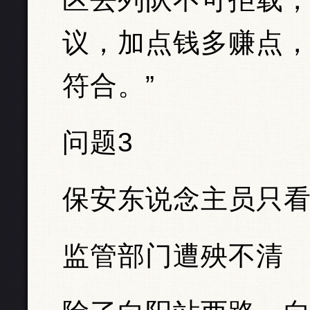
议，加点钱多赚点
符合。”
问题3
保安东说念主员只
监管部门遭殃不清