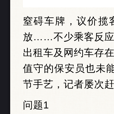
窒碍车牌，议价揽
放……不少乘客反
出租车及网约车存
值守的保安员也未
节手艺，记者屡次
问题1