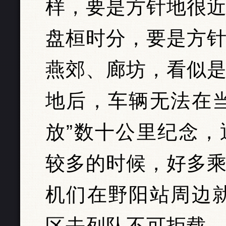
样，要是方针地很
盘桓时分，要是方
燕郊、廊坊，看似
地后，车辆无法在
放”数十公里纪念
较多的时候，好多
机们在野阳站周边
区去列队不可拒载