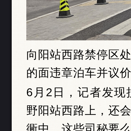
向阳站西路禁停区
的面违章泊车并议
6月2日，记者发
野阳站西路上，还
衕中。这些司秘要