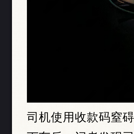
司机使用收款码窒