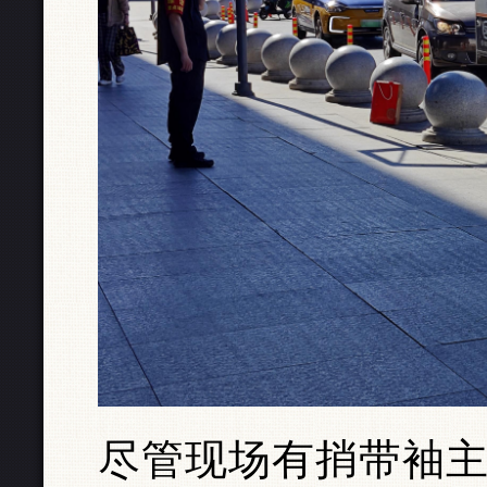
尽管现场有捎带袖