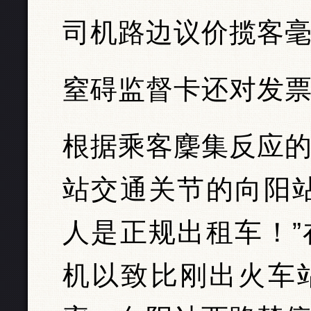
司机路边议价揽客
窒碍监督卡还对发
根据乘客麇集反应
站交通关节的向阳
人是正规出租车！
机以致比刚出火车