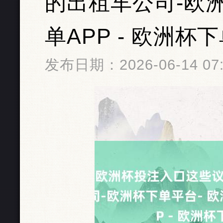
的出租车公司-欧洲
单APP - 欧洲
发布日期：2026-06-14 