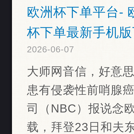
欧洲杯下单平台- 欧
杯下单最新手机版
2026-06-07
大师网音信，好意
患有侵袭性前哨腺
司（NBC）报说念
载，拜登23日和夫