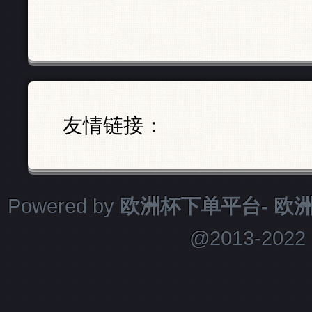
友情链接：
Powered by
欧洲杯下单平台- 欧洲
@2013-2022