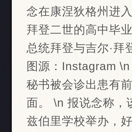
念在康涅狄格州进入
拜登二世的高中毕业庆
总统拜登与吉尔·拜
图源：Instagram
秘书被会诊出患有
面。 \n 报说念称
兹伯里学校举办，