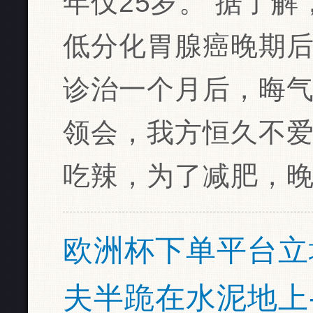
年仅25岁。 据了解
低分化胃腺癌晚期
诊治一个月后，晦气
领会，我方恒久不
吃辣，为了减肥，晚饭
欧洲杯下单平台立
夫半跪在水泥地上-