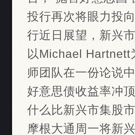
投行再次将眼力投向
行近日展望，新兴市
以Michael Har
师团队在一份论说中
好意思债收益率冲
什么比新兴市集股市
摩根大通周一将新兴