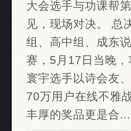
大会选手与功课帮
见，现场对决。 总
组、高中组、成东
赛，5月17日当晚，
寰宇选手以诗会友
70万用户在线不雅
丰厚的奖品更是合...