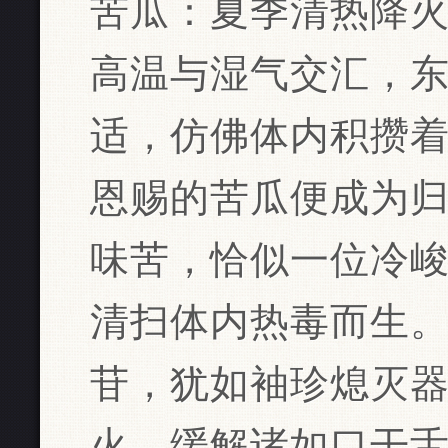
苦瓜：夏季清热降火
高温与湿气交汇，
适，仿佛体内积攒
恩赐的苦瓜便成为
味苦，恰似一位冷
清扫体内热毒而生
苷，犹如袖珍熄灭
火，缓解诸如口干