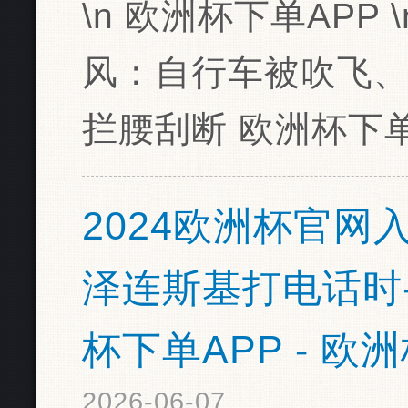
\n 欧洲杯下单APP
风：自行车被吹飞
拦腰刮断 欧洲杯下单A
2024欧洲杯官
泽连斯基打电话时-
杯下单APP - 
2026-06-07