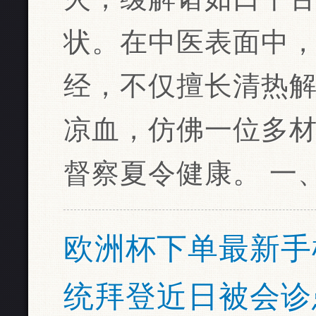
状。在中医表面中
经，不仅擅长清热
凉血，仿佛一位多
督察夏令健康。 一、.
欧洲杯下单最新手
统拜登近日被会诊