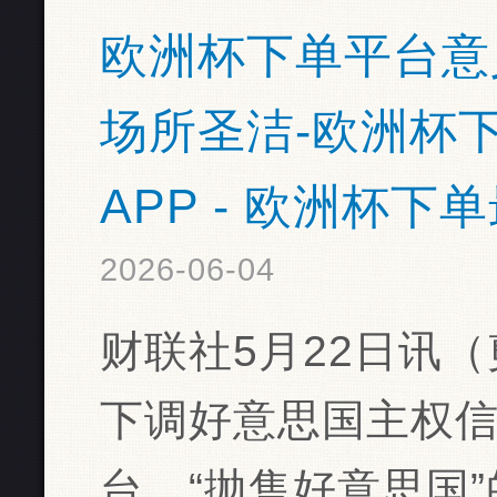
欧洲杯下单平台意
场所圣洁-欧洲杯下
APP - 欧洲杯
2026-06-04
财联社5月22日讯
下调好意思国主权
台，“抛售好意思国