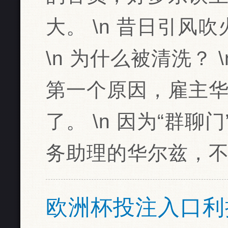
大。 \n 昔日引风
\n 为什么被清洗？ 
第一个原因，雇主
了。 \n 因为“群
务助理的华尔兹，不久
欧洲杯投注入口利扬